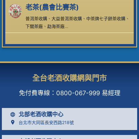
老茶(農會比賽茶)
普洱茶收購
、
大益普洱茶收購
、
中茶牌七子餅茶收購
、
下關茶廠
、
勐海茶廠
...
全台老酒收購網與門市
免付費專線：
0800-067-999
易經理
北部老酒收購中心
台北市大同區長安西路218號