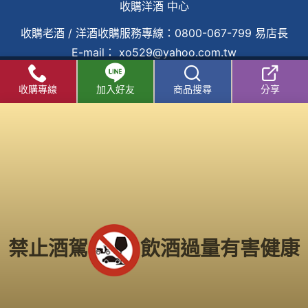
收購洋酒 中心
收購老酒
/
洋酒收購
服務專線：
0800-067-799
易店長
E-mail：
xo529@yahoo.com.tw
中部老酒收購中心
：
台中市北區五權路219號
電話：
收購專線
加入好友
商品搜尋
分享
04-2202-1919
北部老酒收購中心：
台北市大同區長安西路218號
電
話：
02-2597-0909
南部老酒收購中心
：
高雄市前鎮區三多二路413號
電
話：
(07) 338-3237
Copyright 2016
老酒仙收購老酒中心
版權所有
服務範圍：
台北、新北市
、
桃園
、
新竹市
、
苗栗
、
台中市
、
南投
、
彰化
、
雲林
、
嘉義
、
台南市
、
高雄市
、
屏東
、
台東
、
禁止酒駕
飲酒過量有害健康
宜蘭
、
花蓮
、
基隆
...等縣市