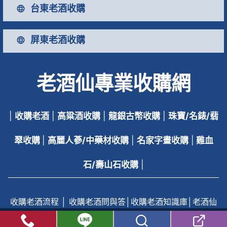
台東老酒收購
屏東老酒收購
老酒仙專業收購網
|
收購老酒
|
高粱酒收購
|
龍銀古幣收購
|
珠寶/名錶/翡
翠收購
|
高麗人蔘/中藥材收購
|
名家字畫收購
|
雞血
石/壽山石收購
|
收購老酒流程
│
收購老酒問與答
│
收購老酒知識庫
│
老酒仙
收購老酒線上客服