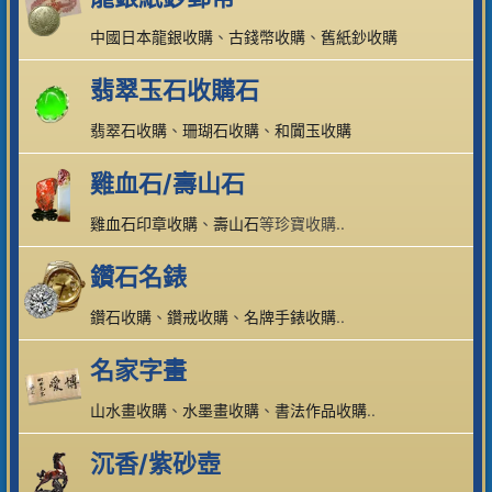
中國日本龍銀收購
、
古錢幣收購
、
舊紙鈔收購
翡翠玉石收購石
翡翠石收購
、
珊瑚石收購
、
和闐玉收購
雞血石/壽山石
雞血石印章收購
、
壽山石
等珍寶收購..
鑽石名錶
鑽石收購
、
鑽戒收購
、
名牌手錶收購
..
名家字畫
山水畫收購
、
水墨畫收購
、
書法作品收購
..
沉香/紫砂壺