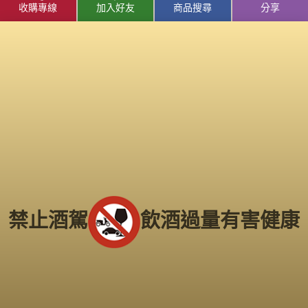
收購專線
加入好友
商品搜尋
分享
老酒仙 - 老酒收購 / 收購老酒 中心
|
老酒仙 - 洋酒收購 /
收購洋酒 中心
收購老酒
/
洋酒收購
服務專線：
0800-067-799
易店長
E-mail：
xo529@yahoo.com.tw
中部老酒收購中心
：
台中市北區五權路219號
電話：
04-2202-1919
北部老酒收購中心：
台北市大同區長安西路218號
電
話：
02-2597-0909
南部老酒收購中心
：
高雄市前鎮區三多二路413號
電
話：
(07) 338-3237
禁止酒駕
飲酒過量有害健康
Copyright 2016
老酒仙收購老酒中心
版權所有
服務範圍：
台北、新北市
、
桃園
、
新竹市
、
苗栗
、
台中市
、
南投
、
彰化
、
雲林
、
嘉義
、
台南市
、
高雄市
、
屏東
、
台東
、
宜蘭
、
花蓮
、
基隆
...等縣市