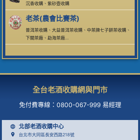
沉香收購
、
紫砂壺收購
老茶(農會比賽茶)
普洱茶收購
、
大益普洱茶收購
、
中茶牌七子餅茶收購
、
下關茶廠
、
勐海茶廠
...
全台老酒收購網與門市
免付費專線：
0800-067-999
易經理
北部老酒收購中心
台北市大同區長安西路218號