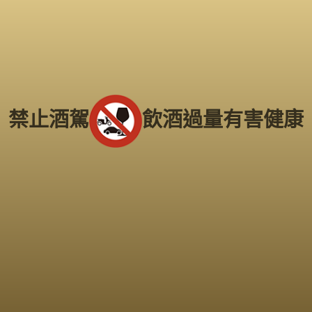
中部老酒收購中心
：
台中市北區五權路219號
電話：
04-2202-1919
北部老酒收購中心：
台北市大同區長安西路218號
電
話：
02-2597-0909
南部老酒收購中心
：
高雄市前鎮區三多二路413號
電
禁止酒駕
飲酒過量有害健康
話：
(07) 338-3237
Copyright 2016
老酒仙收購老酒中心
版權所有
服務範圍：
台北、新北市
、
桃園
、
新竹市
、
苗栗
、
台中市
、
南投
、
彰化
、
雲林
、
嘉義
、
台南市
、
高雄市
、
屏東
、
台東
、
宜蘭
、
花蓮
、
基隆
...等縣市