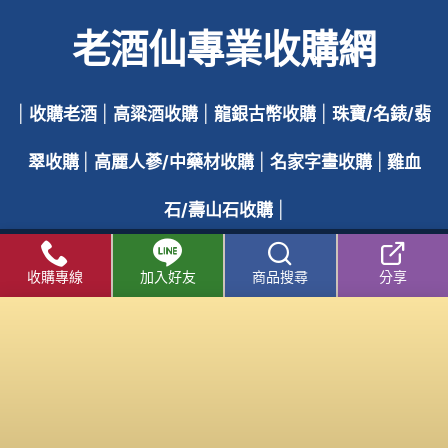
老酒仙專業收購網
|
收購老酒
|
高粱酒收購
|
龍銀古幣收購
|
珠寶/名錶/翡
翠收購
|
高麗人蔘/中藥材收購
|
名家字畫收購
|
雞血
石/壽山石收購
|
收購專線
加入好友
商品搜尋
分享
收購老酒流程
│
收購老酒問與答
│
收購老酒知識庫
│
老酒仙
收購老酒線上客服
老酒仙 - 老酒收購 / 收購老酒 中心
|
老酒仙 - 洋酒收購 /
收購洋酒 中心
收購老酒
/
洋酒收購
服務專線：
0800-067-799
易店長
E-mail：
xo529@yahoo.com.tw