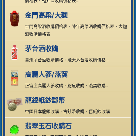
價格表
、
輕井澤收購價格表
...
金門高粱/大麴
金門高粱酒收購價格表
、
陳年高梁酒收購價格表
、
大麴
酒收購價格表
茅台酒收購
貴州茅台酒收購價格
、
飛天茅台酒收購價格
...
高麗人蔘/燕窩
正官庄高麗人蔘收購
、
鮑魚收購
、
燕窩收購
..
龍銀紙鈔郵幣
中國日本龍銀收購
、
古錢幣收購
、
舊紙鈔收購
翡翠玉石收購石