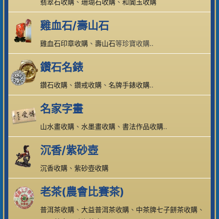
翡翠石收購
、
珊瑚石收購
、
和闐玉收購
雞血石/壽山石
雞血石印章收購
、
壽山石
等珍寶收購..
鑽石名錶
鑽石收購
、
鑽戒收購
、
名牌手錶收購
..
名家字畫
山水畫收購
、
水墨畫收購
、
書法作品收購
..
沉香/紫砂壺
沉香收購
、
紫砂壺收購
老茶(農會比賽茶)
普洱茶收購
、
大益普洱茶收購
、
中茶牌七子餅茶收購
、