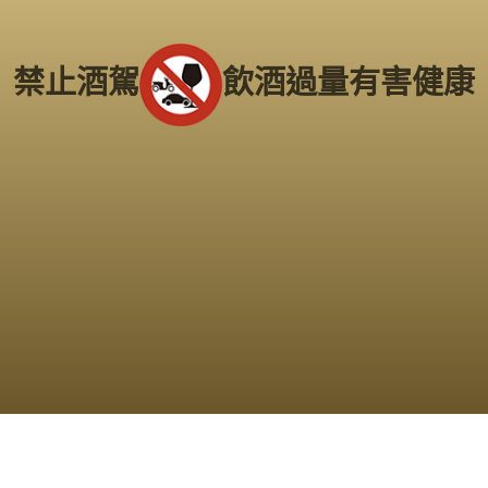
南部老酒收購中心
：
高雄市前鎮區三多二路413號
電
話：
(07) 338-3237
禁止酒駕
飲酒過量有害健康
Copyright 2016
老酒仙收購老酒中心
版權所有
服務範圍：
台北、新北市
、
桃園
、
新竹市
、
苗栗
、
台中市
、
南投
、
彰化
、
雲林
、
嘉義
、
台南市
、
高雄市
、
屏東
、
台東
、
宜蘭
、
花蓮
、
基隆
...等縣市