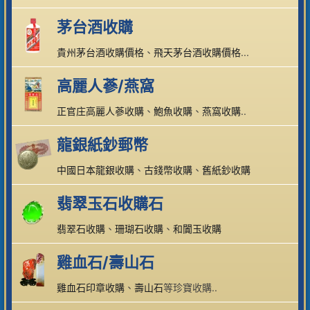
茅台酒收購
貴州茅台酒收購價格
、
飛天茅台酒收購價格
...
高麗人蔘/燕窩
正官庄高麗人蔘收購
、
鮑魚收購
、
燕窩收購
..
龍銀紙鈔郵幣
中國日本龍銀收購
、
古錢幣收購
、
舊紙鈔收購
翡翠玉石收購石
翡翠石收購
、
珊瑚石收購
、
和闐玉收購
雞血石/壽山石
雞血石印章收購
、
壽山石
等珍寶收購..