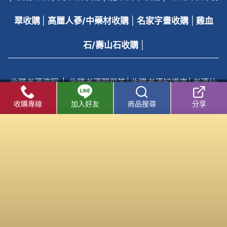
翠收購
|
高麗人蔘/中藥材收購
|
名家字畫收購
|
雞血
石/壽山石收購
|
收購老酒流程
│
收購老酒問與答
│
收購老酒知識庫
│
老酒仙
收購老酒線上客服
收購專線
加入好友
商品搜尋
分享
老酒仙 - 老酒收購 / 收購老酒 中心
|
老酒仙 - 洋酒收購 /
收購洋酒 中心
收購老酒
/
洋酒收購
服務專線：
0800-067-799
易店長
E-mail：
xo529@yahoo.com.tw
中部老酒收購中心
：
台中市北區五權路219號
電話：
04-2202-1919
北部老酒收購中心：
台北市大同區長安西路218號
電
話：
02-2597-0909