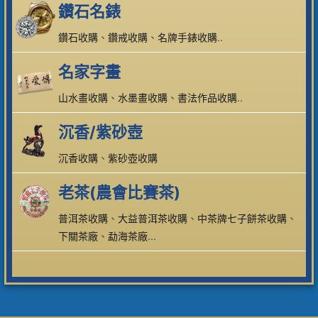
鑽石名錶
鑽石收購
、
鑽戒收購
、
名牌手錶收購
..
名家字畫
山水畫收購
、
水墨畫收購
、
書法作品收購
..
沉香/紫砂壺
沉香收購
、
紫砂壺收購
老茶(農會比賽茶)
普洱茶收購
、
大益普洱茶收購
、
中茶牌七子餅茶收購
、
下關茶廠
、
勐海茶廠
...