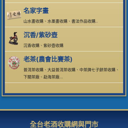
名家字畫
山水畫收購
、
水墨畫收購
、
書法作品收購
..
沉香/紫砂壺
沉香收購
、
紫砂壺收購
老茶(農會比賽茶)
普洱茶收購
、
大益普洱茶收購
、
中茶牌七子餅茶收購
、
下關茶廠
、
勐海茶廠
...
全台老酒收購網與門市