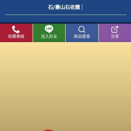
石/壽山石收購
|
收購老酒流程
│
收購老酒問與答
│
收購老酒知識庫
│
老酒仙
收購專線
加入好友
商品搜尋
分享
收購老酒線上客服
老酒仙 - 老酒收購 / 收購老酒 中心
|
老酒仙 - 洋酒收購 /
收購洋酒 中心
收購老酒
/
洋酒收購
服務專線：
0800-067-799
易店長
E-mail：
xo529@yahoo.com.tw
中部老酒收購中心
：
台中市北區五權路219號
電話：
04-2202-1919
北部老酒收購中心：
台北市大同區長安西路218號
電
話：
02-2597-0909
南部老酒收購中心
：
高雄市前鎮區三多二路413號
電
話：
(07) 338-3237