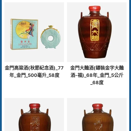
金門高粱酒(秋節紀念酒)_77
金門大麯酒(罈裝金字大麯
年_金門_500毫升_58度
酒-福)_68年_金門_5公斤
_68度