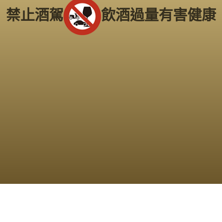
Copyright 2016
老酒仙收購老酒中心
版權所有
禁止酒駕
飲酒過量有害健康
服務範圍：
台北、新北市
、
桃園
、
新竹市
、
苗栗
、
台中市
、
南投
、
彰化
、
雲林
、
嘉義
、
台南市
、
高雄市
、
屏東
、
台東
、
宜蘭
、
花蓮
、
基隆
...等縣市