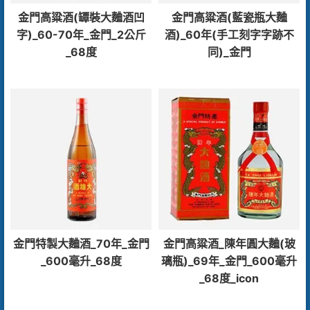
金門高粱酒(罈裝大麯酒凹
金門高粱酒(藍瓷瓶大麯
字)_60-70年_金門_2公斤
酒)_60年(手工刻字字跡不
_68度
同)_金門
金門特製大麯酒_70年_金門
金門高粱酒_陳年圓大麯(玻
_600毫升_68度
璃瓶)_69年_金門_600毫升
_68度_icon