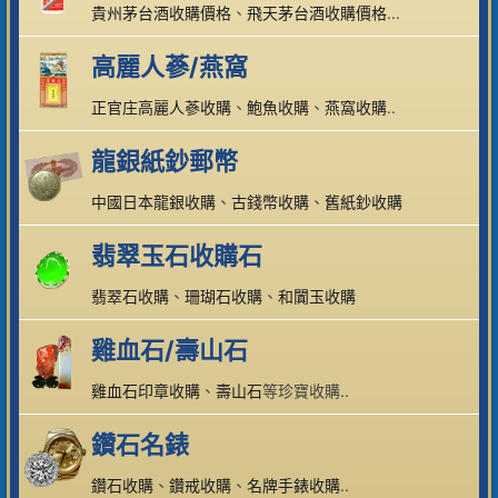
貴州茅台酒收購價格
、
飛天茅台酒收購價格
...
高麗人蔘/燕窩
正官庄高麗人蔘收購
、
鮑魚收購
、
燕窩收購
..
龍銀紙鈔郵幣
中國日本龍銀收購
、
古錢幣收購
、
舊紙鈔收購
翡翠玉石收購石
翡翠石收購
、
珊瑚石收購
、
和闐玉收購
雞血石/壽山石
雞血石印章收購
、
壽山石
等珍寶收購..
鑽石名錶
鑽石收購
、
鑽戒收購
、
名牌手錶收購
..