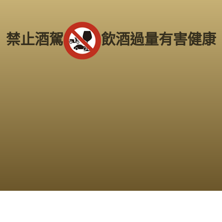
南部老酒收購中心
：
高雄市前鎮區三多二路413號
電
話：
(07) 338-3237
禁止酒駕
飲酒過量有害健康
Copyright 2016
老酒仙收購老酒中心
版權所有
服務範圍：
台北、新北市
、
桃園
、
新竹市
、
苗栗
、
台中市
、
南投
、
彰化
、
雲林
、
嘉義
、
台南市
、
高雄市
、
屏東
、
台東
、
宜蘭
、
花蓮
、
基隆
...等縣市