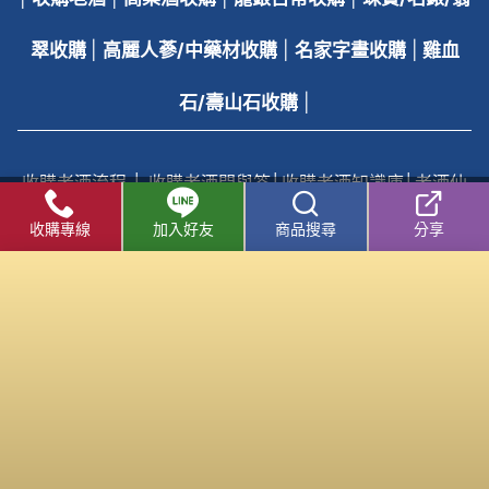
翠收購
|
高麗人蔘/中藥材收購
|
名家字畫收購
|
雞血
石/壽山石收購
|
收購老酒流程
│
收購老酒問與答
│
收購老酒知識庫
│
老酒仙
收購老酒線上客服
收購專線
加入好友
商品搜尋
分享
老酒仙 - 老酒收購 / 收購老酒 中心
|
老酒仙 - 洋酒收購 /
收購洋酒 中心
收購老酒
/
洋酒收購
服務專線：
0800-067-799
易店長
E-mail：
xo529@yahoo.com.tw
中部老酒收購中心
：
台中市北區五權路219號
電話：
04-2202-1919
北部老酒收購中心：
台北市大同區長安西路218號
電
話：
02-2597-0909