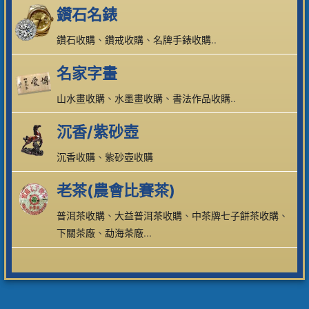
鑽石名錶
鑽石收購
、
鑽戒收購
、
名牌手錶收購
..
名家字畫
山水畫收購
、
水墨畫收購
、
書法作品收購
..
沉香/紫砂壺
沉香收購
、
紫砂壺收購
老茶(農會比賽茶)
普洱茶收購
、
大益普洱茶收購
、
中茶牌七子餅茶收購
、
下關茶廠
、
勐海茶廠
...