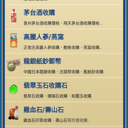
茅台酒收購
貴州茅台酒收購價格
、
飛天茅台酒收購價格
...
高麗人蔘/燕窩
正官庄高麗人蔘收購
、
鮑魚收購
、
燕窩收購
..
龍銀紙鈔郵幣
中國日本龍銀收購
、
古錢幣收購
、
舊紙鈔收購
翡翠玉石收購石
翡翠石收購
、
珊瑚石收購
、
和闐玉收購
雞血石/壽山石
雞血石印章收購
、
壽山石
等珍寶收購..