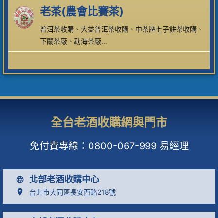
老茶(農會比賽茶)
普洱茶收購
、
大益普洱茶收購
、
中茶牌七子餅茶收購
、
下關茶廠
、
勐海茶廠
...
全台老酒收購網與門市
免付費專線：
0800-067-999
易經理
北部老酒收購中心
台北市大同區長安西路218號