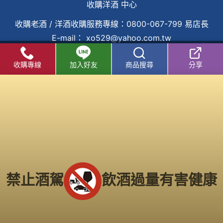
收購洋酒 中心
收購老酒
/
洋酒收購
服務專線：
0800-067-799
易店長
E-mail：
xo529@yahoo.com.tw
中部老酒收購中心
：
台中市北區五權路219號
電話：
收購專線
加入好友
商品搜尋
分享
04-2202-1919
北部老酒收購中心：
台北市大同區長安西路218號
電
話：
02-2597-0909
南部老酒收購中心
：
高雄市前鎮區三多二路413號
電
話：
(07) 338-3237
Copyright 2016
老酒仙收購老酒中心
版權所有
服務範圍：
台北、新北市
、
桃園
、
新竹市
、
苗栗
、
台中市
、
南投
、
彰化
、
雲林
、
嘉義
、
台南市
、
高雄市
、
屏東
、
台東
、
禁止酒駕
飲酒過量有害健康
宜蘭
、
花蓮
、
基隆
...等縣市